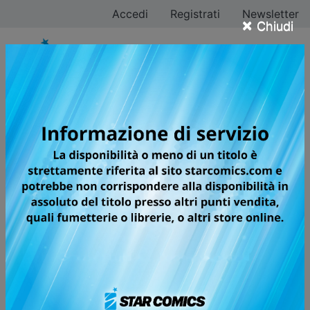
Accedi
Registrati
Newsletter
×
Chiudi
ONE PIECE CAMPUS
LA CIURMA DI CAPPELLO DI PAGLIA
SBARCA FRA I BANCHI DI SCUOLA!
Quando Kobi, durante il primo giorno nella nuova
scuola, si trova nei guai perché il teppista Creek
attacca briga con lui, ecco che entra in scena ii suo
compagno di classe Rufy...! In questa esilarante
commedia scolastica spin-off di ONE PIECE vedremo
personaggi arcinoti fare un gran casino alle medie!