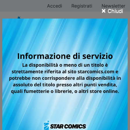
Accedi
Registrati
Newsletter
×
Chiudi
MARRIAGETOXIN
DA SHONEN JUMP+ ARRIVA UN
ESPLOSIVO MIX DI AZIONE,
COMICITÀ E ROMANTICISMO!
Gero è il successore designato di una famiglia di sicari
“avvelenatori” tra le più eminenti del mondo della
malavita, allevato sin da bambino per perfezionare
tutte le tecniche di assassinio che gli sono state
tramandate. Coinvolto in affari loschi e
completamente impacciato con le ragazze, è convinto