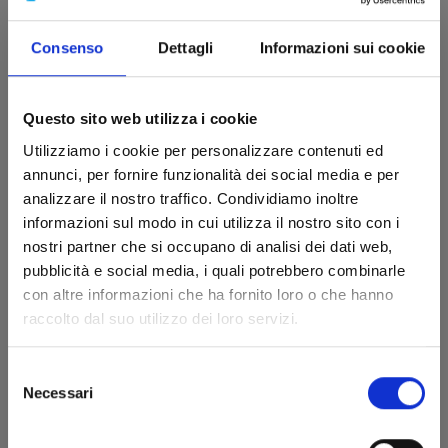
MARRIAGETOXIN n. 6
Consenso
Dettagli
Informazioni sui cookie
03/12/2024
Questo sito web utilizza i cookie
Utilizziamo i cookie per personalizzare contenuti ed
€ 6,50
annunci, per fornire funzionalità dei social media e per
analizzare il nostro traffico. Condividiamo inoltre
informazioni sul modo in cui utilizza il nostro sito con i
nostri partner che si occupano di analisi dei dati web,
pubblicità e social media, i quali potrebbero combinarle
con altre informazioni che ha fornito loro o che hanno
raccolto dal suo utilizzo dei loro servizi.
Selezione
Necessari
del
consenso