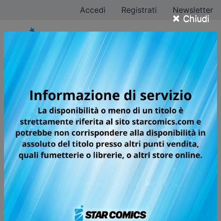
Accedi
Registrati
Newsletter
×
Chiudi
MAGICAL GIRL
RISUKA
UNA NUOVA SORPRENDENTE
OPERA DAGLI AUTORI DI
BAKEMONOGATARI – MONSTER
TALE E SAVAGE SEASON!
Kizutaka Kugi, un ragazzino di quinta elementare, è
alla ricerca di “pedine” da utilizzare per raggiungere i
propri scopi ambiziosi. A tal proposito, scopre che