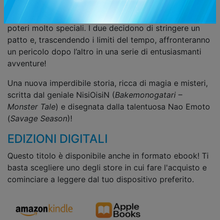
Risuka Mizukura, la sua nuova compagna di classe con
i capelli e gli occhi rossi, in realtà è una maga dai
poteri molto speciali. I due decidono di stringere un
patto e, trascendendo i limiti del tempo, affronteranno
un pericolo dopo l’altro in una serie di entusiasmanti
avventure!
Una nuova imperdibile storia, ricca di magia e misteri,
scritta dal geniale NisiOisiN (
Bakemonogatari –
Monster Tale
) e disegnata dalla talentuosa Nao Emoto
(
Savage Season
)!
EDIZIONI DIGITALI
Questo titolo è disponibile anche in formato ebook! Ti
basta scegliere uno degli store in cui fare l'acquisto e
cominciare a leggere dal tuo dispositivo preferito.