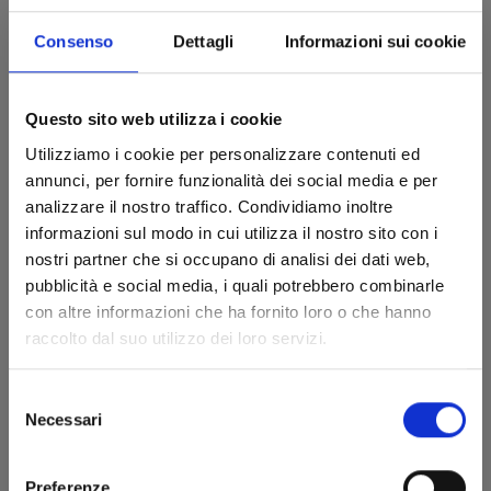
Consenso
Dettagli
Informazioni sui cookie
MAGICAL GIRL RISUKA n. 5
Questo sito web utilizza i cookie
16/04/2024
Utilizziamo i cookie per personalizzare contenuti ed
€ 6,50
annunci, per fornire funzionalità dei social media e per
analizzare il nostro traffico. Condividiamo inoltre
informazioni sul modo in cui utilizza il nostro sito con i
nostri partner che si occupano di analisi dei dati web,
pubblicità e social media, i quali potrebbero combinarle
con altre informazioni che ha fornito loro o che hanno
raccolto dal suo utilizzo dei loro servizi.
Selezione
Necessari
del
consenso
Preferenze