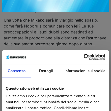
missione spaziale ai confini della galassia per svolgere
delle ricerche sugli alieni...
Una volta che Mikako sarà in viaggio nello spazio,
come farà Noboru a comunicare con lei? Le sue
preoccupazioni e i suoi dubbi sono destinati ad
aumentare in proporzione alla distanza che l’astronave
della sua amata percorrerà giorno dopo giorno...
Tutti i fumetti
Consenso
Dettagli
Informazioni sui cookie
Questo sito web utilizza i cookie
Utilizziamo i cookie per personalizzare contenuti ed
annunci, per fornire funzionalità dei social media e per
analizzare il nostro traffico. Condividiamo inoltre