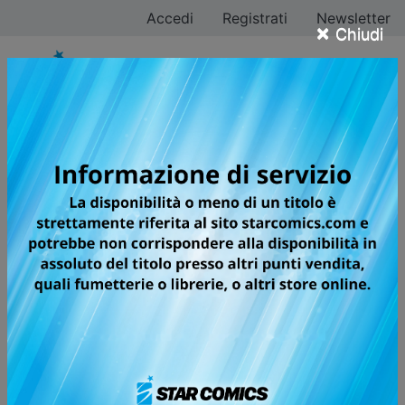
Accedi
Registrati
Newsletter
×
Chiudi
LA VOCE DELLE
STELLE
Volumi totali: 1 — Volumi pubblicati: 1
UN AMORE GRANDE E PROFONDO
QUANTO LO SPAZIO
Noboru è da sempre innamorato della compagna
Mikako e, terminate le scuole medie, sogna di poter
frequentare insieme a lei le superiori. Ben presto, però,
scopre che la ragazza è stata selezionata per una