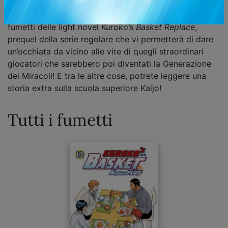
quel tipo così poco appariscente? Per la gioia dei fan
di
Kuroko’s Basket
, vi presentiamo la versione a
fumetti delle light novel
Kuroko’s Basket Replace
,
prequel della serie regolare che vi permetterà di dare
un’occhiata da vicino alle vite di quegli straordinari
giocatori che sarebbero poi diventati la Generazione
dei Miracoli! E tra le altre cose, potrete leggere una
storia extra sulla scuola superiore Kaijo!
Tutti i fumetti