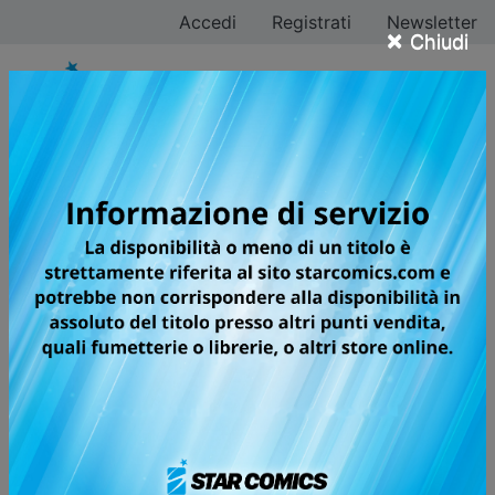
Accedi
Registrati
Newsletter
×
Chiudi
KUROKO’S BASKET
REPLACE PLUS
L'ATTESA VERSIONE A FUMETTI
DELLA LIGHT NOVEL KUROKO'S
BASKET REPLACE!
Satsuki Momoi, la manager del club di basket della
scuola media Teiko, prova un certo interesse per un
giocatore della squadra suo coetaneo, Tetsuya Kuroko.
Quale sarà la vera natura del sentimento che nutre per