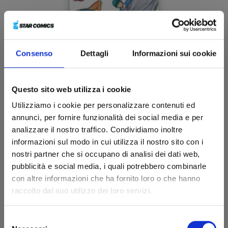
Consenso
Dettagli
Informazioni sui cookie
KUROKO’S BASKET REPLACE PLUS n. 6
Questo sito web utilizza i cookie
Utilizziamo i cookie per personalizzare contenuti ed
annunci, per fornire funzionalità dei social media e per
12/02/2020
analizzare il nostro traffico. Condividiamo inoltre
informazioni sul modo in cui utilizza il nostro sito con i
€ 4,50
nostri partner che si occupano di analisi dei dati web,
pubblicità e social media, i quali potrebbero combinarle
con altre informazioni che ha fornito loro o che hanno
raccolto dal suo utilizzo dei loro servizi.
Selezione