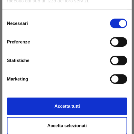
raccolto dal suo utilizzo dei loro servizi.
Selezione
Necessari
del
consenso
Preferenze
Statistiche
Marketing
THE KING’S BEAST n. 8
Accetta tutti
17/09/2024
€ 5,90
Accetta selezionati