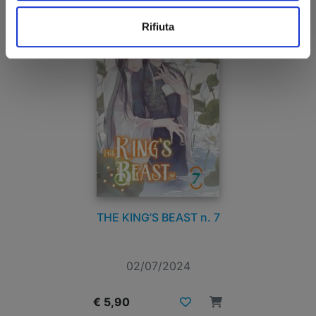
Rifiuta
THE KING’S BEAST n. 7
02/07/2024
€ 5,90