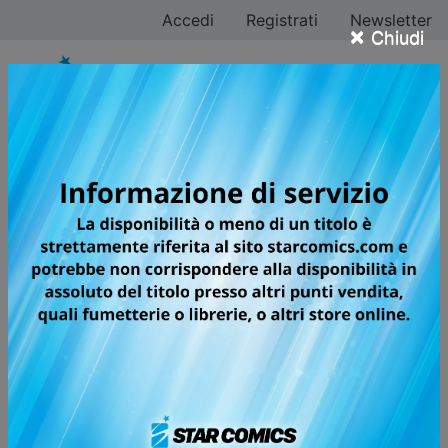
Accedi
Registrati
Newsletter
×
Chiudi
THE KING’S BEAST
L’ATTESO RITORNO DI UNA
MAESTRA DELLO SHOJO FANTASY!
PERFETTO PER I FAN DI YONA LA
PRINCIPESSA SCARLATTA!
Gli “ajin”, una rara specie di creature metà umani e
metà bestie, vivono ridotti in schiavitù dagli esseri
umani: i maschi sono impiegati nell’esercito e le
femmine costrette a prostituirsi. Quegli ajin che
manifestano abilità speciali vengono invece inviati al