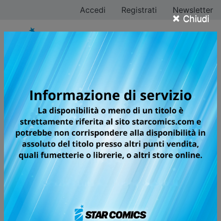
Accedi
Registrati
Newsletter
×
Chiudi
KEEP YOUR HANDS
OFF EIZOUKEN!
Midori Asakusa sogna di realizzare un anime, ma da
sola non riesce a fare il primo passo. Tutto cambia
quando incontra Tsubame Mizusaki, una modella
influencer che frequenta il suo stesso anno di liceo, e
scopre che anche lei sogna di diventare un’animatrice.
Con l’aggiunta della scaltra Sayaka Kanamori, un’amica
spilungona che ambisce solo a far soldi, inizia
l’implacabile avanzata delle tre esuberanti ragazze per