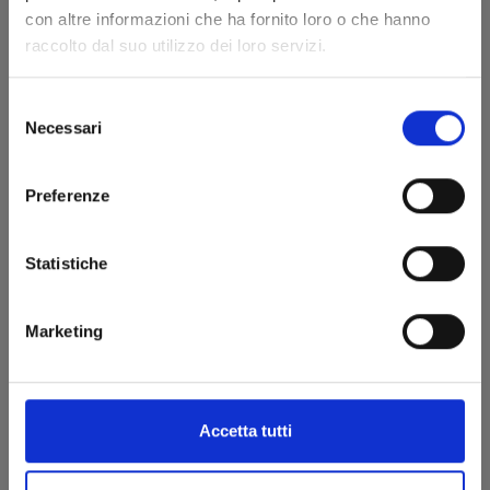
con altre informazioni che ha fornito loro o che hanno
raccolto dal suo utilizzo dei loro servizi.
16/07/2024
Selezione
€ 6,50
Necessari
del
consenso
Preferenze
Statistiche
Marketing
Accetta tutti
KAITO KID TREASURED EDITION n. 2