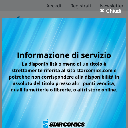
Accedi
Registrati
Newsletter
×
Chiudi
KAITO KID
TREASURED EDITION
LE ORIGINI DELLO STORICO RIVALE
DI DETECTIVE CONAN IN UNA
NUOVA SPLENDIDA EDIZIONE!
Il giovane Kaito Kuroba,liceale appassionato di
prestidigitazione, diventa un giorno il nuovo Kaito Kid,
il ladro gentiluomo, al posto del suo defunto padre. Il
suo obiettivo? Scoprire la verità sulla morte del