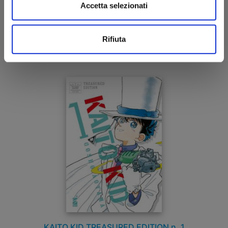
Accetta selezionati
21/05/2024
Rifiuta
€ 6,50
KAITO KID TREASURED EDITION n. 1