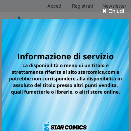
Accedi
Registrati
Newsletter
×
Chiudi
I CAVALIERI DELLO
ZODIACO - SAINT
SEIYA: TIME
ODYSSEY
Volumi totali: 5 — Volumi pubblicati: 8
Un’opera supervisionata
direttamente dal maestro MASAMI