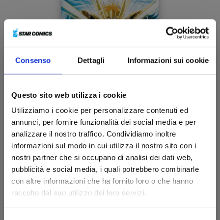
Consenso
Dettagli
Informazioni sui cookie
Questo sito web utilizza i cookie
I CAVALIERI DELLO ZODIACO - SAINT SEIYA: TIME
Utilizziamo i cookie per personalizzare contenuti ed
ODYSSEY n. 3
annunci, per fornire funzionalità dei social media e per
analizzare il nostro traffico. Condividiamo inoltre
05/05/2026
informazioni sul modo in cui utilizza il nostro sito con i
nostri partner che si occupano di analisi dei dati web,
€ 14,90
pubblicità e social media, i quali potrebbero combinarle
con altre informazioni che ha fornito loro o che hanno
raccolto dal suo utilizzo dei loro servizi.
Selezione