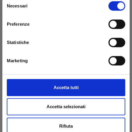
Necessari
del
consenso
Preferenze
Statistiche
Marketing
I CAVALIERI DELLO ZODIACO - SAINT SEIYA: TIME
ODYSSEY n. 2
COLLECTOR EDITION
06/05/2025
Accetta tutti
€ 34,90
Accetta selezionati
Rifiuta