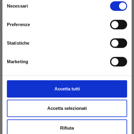
Necessari
del
consenso
Preferenze
Statistiche
Marketing
I CAVALIERI DELLO ZODIACO - SAINT SEIYA: TIME
ODYSSEY n. 2
COLLECTOR EDITION
06/05/2025
Accetta tutti
€ 34,90
Accetta selezionati
Rifiuta