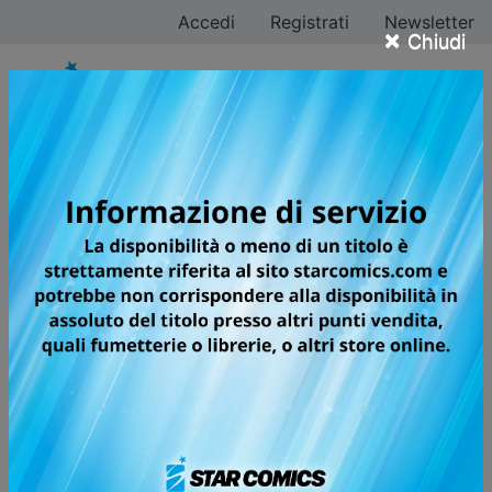
Accedi
Registrati
Newsletter
×
Chiudi
I CAVALIERI DELLO
ZODIACO - SAINT
SEIYA: TIME
ODYSSEY
Volumi totali: 5 — Volumi pubblicati: 8
Un’opera supervisionata
direttamente dal maestro MASAMI