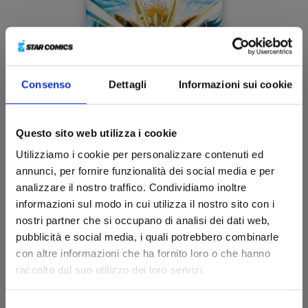
Consenso
Dettagli
Informazioni sui cookie
Questo sito web utilizza i cookie
I CAVALIERI DELLO ZODIACO - SAINT SEIYA: TIME
Utilizziamo i cookie per personalizzare contenuti ed
ODYSSEY n. 3
annunci, per fornire funzionalità dei social media e per
analizzare il nostro traffico. Condividiamo inoltre
05/05/2026
informazioni sul modo in cui utilizza il nostro sito con i
nostri partner che si occupano di analisi dei dati web,
€ 14,90
pubblicità e social media, i quali potrebbero combinarle
con altre informazioni che ha fornito loro o che hanno
raccolto dal suo utilizzo dei loro servizi.
Selezione