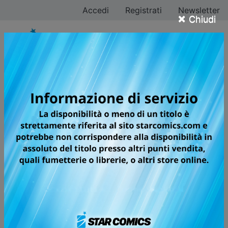
Accedi
Registrati
Newsletter
×
Chiudi
I CAVALIERI DELLO
ZODIACO - SAINT
SEIYA: TIME
ODYSSEY
Volumi totali: 5 — Volumi pubblicati: 8
Un’opera supervisionata
direttamente dal maestro MASAMI