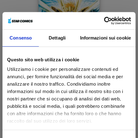
Consenso
Dettagli
Informazioni sui cookie
Questo sito web utilizza i cookie
I CAVALIERI DELLO ZODIACO - SAINT SEIYA: TIME
Utilizziamo i cookie per personalizzare contenuti ed
ODYSSEY n. 3
annunci, per fornire funzionalità dei social media e per
analizzare il nostro traffico. Condividiamo inoltre
05/05/2026
informazioni sul modo in cui utilizza il nostro sito con i
nostri partner che si occupano di analisi dei dati web,
€ 14,90
pubblicità e social media, i quali potrebbero combinarle
con altre informazioni che ha fornito loro o che hanno
raccolto dal suo utilizzo dei loro servizi.
Selezione