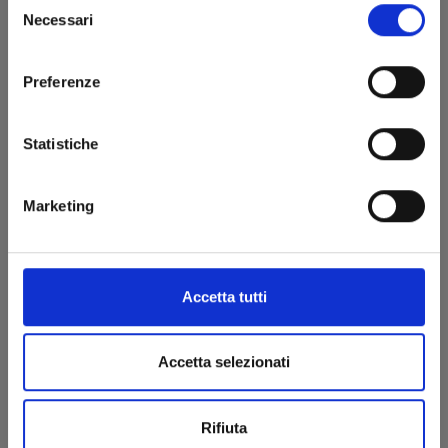
Necessari
del
consenso
Preferenze
Statistiche
Marketing
I CAVALIERI DELLO ZODIACO - SAINT SEIYA: TIME
ODYSSEY n. 2
COLLECTOR EDITION
06/05/2025
Accetta tutti
€ 34,90
Accetta selezionati
Rifiuta