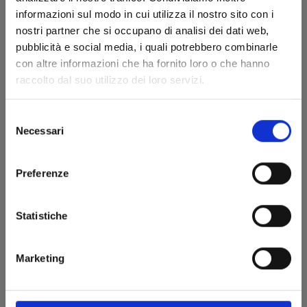
informazioni sul modo in cui utilizza il nostro sito con i
30/04/2024
nostri partner che si occupano di analisi dei dati web,
pubblicità e social media, i quali potrebbero combinarle
€ 5,20
con altre informazioni che ha fornito loro o che hanno
raccolto dal suo utilizzo dei loro servizi.
Selezione
Necessari
del
consenso
Preferenze
Statistiche
Marketing
FOUR KNIGHTS OF THE APOCALYPSE n. 13