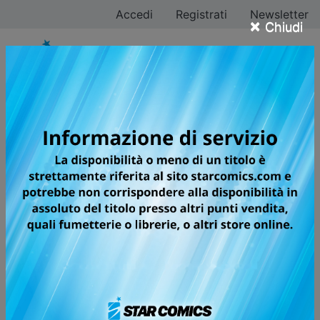
Accedi
Registrati
Newsletter
×
Chiudi
FOUR KNIGHTS OF
THE APOCALYPSE
Secondo la profezia, in un futuro non lontano i Quattro
Cavalieri dell’Apocalisse distruggeranno il mondo. Gli
invincibili Cavalieri Sacri che hanno giurato fedeltà a
Re Arthur sono in fermento per scongiurare il disastro.
Le conseguenze raggiungono i confini più remoti del
paese... e sconvolgono il destino di un ragazzo, che
compirà il suo primo passo seguendo il proprio cuore.
Ad aspettarlo ci saranno sogni, speranze, onori... o