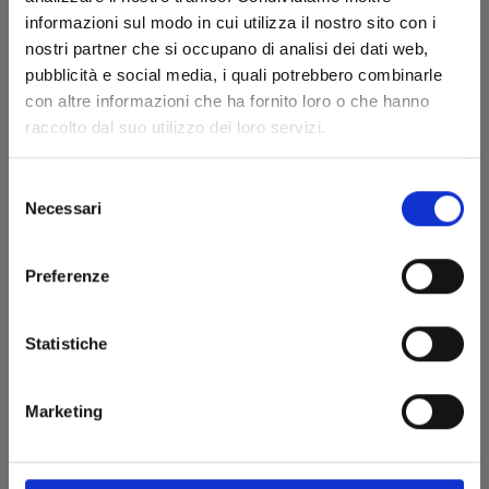
informazioni sul modo in cui utilizza il nostro sito con i
30/04/2024
nostri partner che si occupano di analisi dei dati web,
pubblicità e social media, i quali potrebbero combinarle
€ 5,20
con altre informazioni che ha fornito loro o che hanno
raccolto dal suo utilizzo dei loro servizi.
Selezione
Necessari
del
consenso
Preferenze
Statistiche
Marketing
FOUR KNIGHTS OF THE APOCALYPSE n. 13