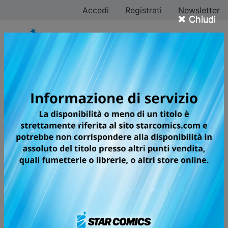
Accedi
Registrati
Newsletter
×
Chiudi
FOUR KNIGHTS OF
THE APOCALYPSE
Secondo la profezia, in un futuro non lontano i Quattro
Cavalieri dell’Apocalisse distruggeranno il mondo. Gli
invincibili Cavalieri Sacri che hanno giurato fedeltà a
Re Arthur sono in fermento per scongiurare il disastro.
Le conseguenze raggiungono i confini più remoti del
paese... e sconvolgono il destino di un ragazzo, che
compirà il suo primo passo seguendo il proprio cuore.
Ad aspettarlo ci saranno sogni, speranze, onori... o