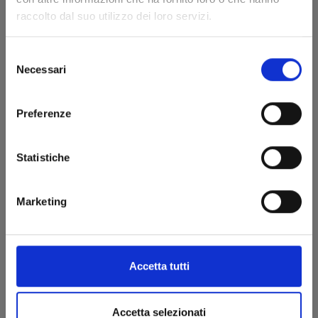
€ 6,50
raccolto dal suo utilizzo dei loro servizi.
Selezione
Necessari
del
consenso
Preferenze
Statistiche
Marketing
FINCHÉ MORTE NON CI SEPARI n. 6
Accetta tutti
27/09/2023
Accetta selezionati