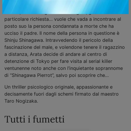
allergico anche solo alla parola matrimonio. Un giorno
Takuto, uno dei ragazzi da lui seguiti, gli fa una
particolare richiesta… vuole che vada a incontrare al
posto suo la persona condannata a morte che ha
ucciso il padre. Il nome della persona in questione è
Shinju Shinagawa. Intravvedendo il pericolo della
fascinazione del male, e volendone tenere il ragazzino
a distanza, Arata decide di andare al centro di
detenzione di Tokyo per fare visita al serial killer
ventunenne noto anche con l’inquietante soprannome
di “Shinagawa Pierrot”, salvo poi scoprire che…
Un thriller psicologico originale, appassionante e
decisamente fuori dagli schemi firmato dal maestro
Taro Nogizaka.
Tutti i fumetti