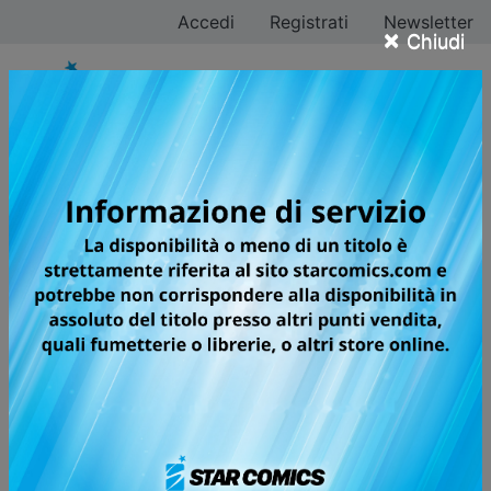
Accedi
Registrati
Newsletter
×
Chiudi
FINCHÉ MORTE NON
CI SEPARI
UN THRILLER PSICOLOGICO COME
NON NE AVETE MAI VISTI!
🏆
Next Manga Awards, 2020
(U-NEXT)
📣
Raccomandato da Tsubasa Yamaguchi
(Blue
Period)
Il trentenne Arata Natsume lavora nei servizi sociali
per l’infanzia, ed è un single incallito e assolutamente