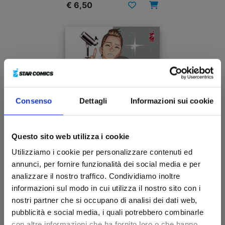
€ 6,50
Consenso
Dettagli
Informazioni sui cookie
Questo sito web utilizza i cookie
Utilizziamo i cookie per personalizzare contenuti ed
annunci, per fornire funzionalità dei social media e per
FINCHÉ MORTE NON CI SEPARI n. 7
analizzare il nostro traffico. Condividiamo inoltre
informazioni sul modo in cui utilizza il nostro sito con i
nostri partner che si occupano di analisi dei dati web,
22/11/2023
pubblicità e social media, i quali potrebbero combinarle
con altre informazioni che ha fornito loro o che hanno