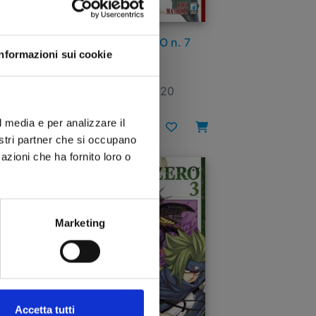
EDENS ZERO n. 7
Informazioni sui cookie
04/11/2020
l media e per analizzare il
€ 5,50
nostri partner che si occupano
azioni che ha fornito loro o
Marketing
Accetta tutti