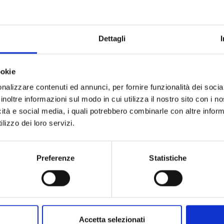
EDENS ZERO n. 9
EDENS ZERO n. 8
Dettagli
05/05/2021
03/02/2021
ookie
nalizzare contenuti ed annunci, per fornire funzionalità dei socia
 5,50
€ 5,50
inoltre informazioni sul modo in cui utilizza il nostro sito con i 
icità e social media, i quali potrebbero combinarle con altre inform
lizzo dei loro servizi.
Preferenze
Statistiche
Accetta selezionati