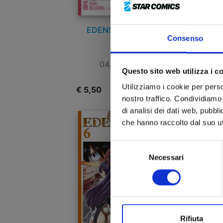
EDENS ZERO n. 10
Consenso
04/08/2021
Questo sito web utilizza i c
Utilizziamo i cookie per perso
€ 5,50
€
nostro traffico. Condividiamo 
di analisi dei dati web, pubbl
che hanno raccolto dal suo uti
Selezione
Necessari
del
consenso
Rifiuta