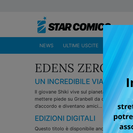
NEWS
ULTIME USCITE
SHOP
EDENS ZERO
UN INCREDIBILE VIAGGIO SP
Il giovane Shiki vive sul pianeta Granbell i
mettere piede su Granbell da circa un secolo
d’accordo e diventano amici… Ancora non sa
EDIZIONI DIGITALI
Questo titolo è disponibile anche in formato