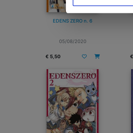
EDENS ZERO n. 6
05/08/2020
€ 5,50
€