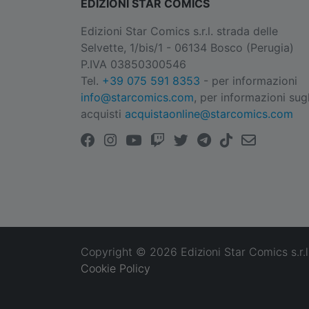
EDIZIONI STAR COMICS
Edizioni Star Comics s.r.l. strada delle
Selvette, 1/bis/1 - 06134 Bosco (Perugia)
P.IVA 03850300546
Tel.
+39 075 591 8353
- per informazioni
info@starcomics.com
, per informazioni sugl
acquisti
acquistaonline@starcomics.com
Copyright © 2026 Edizioni Star Comics s.r.l
Cookie Policy