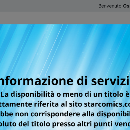
Benvenuto
Os
CATALOGO
SFOGLIA ONLINE
DIGISTAR
#ILOVE
AZIALE ALLA SCOPERTA DI STELLE E P
nsieme ai robot che animano un vastissimo parco a tema. Un g
: Rebecca, una giovane creatrice di contenuti digitali, e il
nno che questo incontro cambierà i loro destini!
 ebook! Ti basta scegliere uno degli store in cui fare l'acq