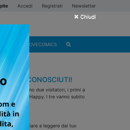
pite
Accedi
Registrati
Newsletter
×
Chiudi
MANGA
#ILOVECOMICS
IANETI SCONOSCIUTI!
iorno arrivano due visitatori, i primi a
 suo gatto blu Happy. I tre vanno subito
uisto e cominciare a leggere dal tuo