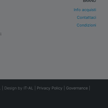
BRAND
Info acquisti
Contattaci
Condizioni
i
. | Design by
IT-AL
|
Privacy Policy
|
Governance
|