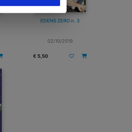
EDENS ZERO n. 3
02/10/2019
€ 5,50