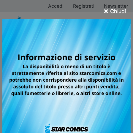
Accedi
Registrati
Newsletter
×
Chiudi
DR. SLUMP PERFECT
EDITION
Volumi totali: 15 — Volumi pubblicati: 15
L'EDIZIONE DEFINITIVA PER
L'ECCENTRICO INVENTORE SENBEE
E LA VULCANICA ARALE!
A grandissima richiesta, tornano le avventure
dell’inventore più strampalato dei manga e della sua
creazione più geniale: Arale, la robottina antropomorfa