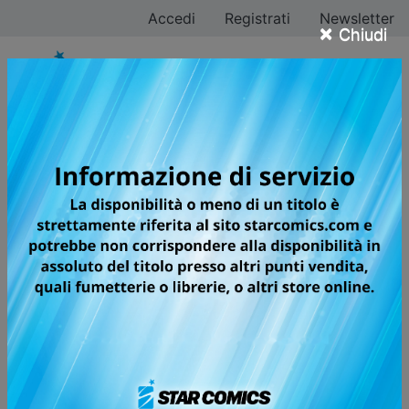
Accedi
Registrati
Newsletter
×
Chiudi
DRAGON BALL SUPER
LA SAGA PIÙ FAMOSA AL MONDO
TORNA CON STORIE INEDITE E
SPETTACOLARI!
Diverso tempo è trascorso dalla grandiosa battaglia
tra Goku e Majin Bu, e ora una nuova minaccia
incombe sul mondo che ha ritrovato la pace... Questa
volta il nemico arriva dal “Sesto Universo”! Comincia
un Dragon Ball completamente nuovo, che riprende le
avventure dei Saiyan dal punto in cui ci eravamo