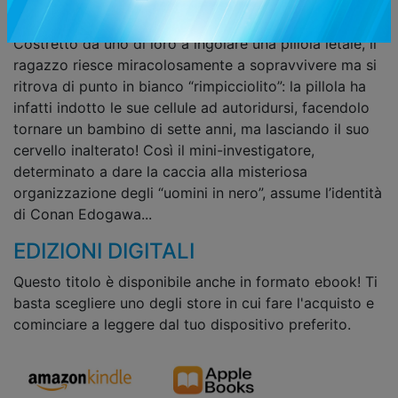
giorno in cui sorprende una banda di loschi criminali
vestiti di nero, comincia per lui una nuova era...
Costretto da uno di loro a ingoiare una pillola letale, il
ragazzo riesce miracolosamente a sopravvivere ma si
ritrova di punto in bianco “rimpicciolito”: la pillola ha
infatti indotto le sue cellule ad autoridursi, facendolo
tornare un bambino di sette anni, ma lasciando il suo
cervello inalterato! Così il mini-investigatore,
determinato a dare la caccia alla misteriosa
organizzazione degli “uomini in nero”, assume l’identità
di Conan Edogawa...
EDIZIONI DIGITALI
Questo titolo è disponibile anche in formato ebook! Ti
basta scegliere uno degli store in cui fare l'acquisto e
cominciare a leggere dal tuo dispositivo preferito.