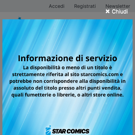
Accedi
Registrati
Newsletter
×
Chiudi
DETECTIVE CONAN
NEW EDITION
A grandissima richiesta, arriva finalmente la riedizione
completa delle avventure del più piccolo, grande
detective di tutti i tempi! Con testi riveduti e corretti,
una nuova veste grafica e volumi in formato maxi con
sovraccoperta, le indagini dell’infallibile “signorino in
giallo” ripartono da zero!
Shinichi Kudo è un giovane e talentuoso detective. Il