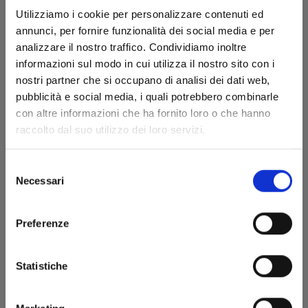
Utilizziamo i cookie per personalizzare contenuti ed
annunci, per fornire funzionalità dei social media e per
analizzare il nostro traffico. Condividiamo inoltre
informazioni sul modo in cui utilizza il nostro sito con i
DETECTIVE CONAN NEW EDITION n. 65
nostri partner che si occupano di analisi dei dati web,
pubblicità e social media, i quali potrebbero combinarle
con altre informazioni che ha fornito loro o che hanno
18/11/2025
raccolto dal suo utilizzo dei loro servizi.
€ 6,50
Selezione
Necessari
del
consenso
Preferenze
Statistiche