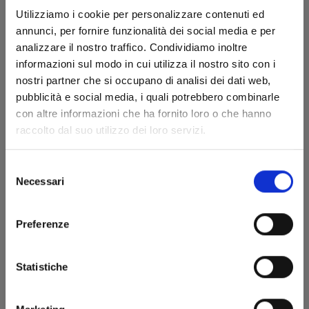
Utilizziamo i cookie per personalizzare contenuti ed
annunci, per fornire funzionalità dei social media e per
analizzare il nostro traffico. Condividiamo inoltre
informazioni sul modo in cui utilizza il nostro sito con i
DETECTIVE CONAN NEW EDITION n. 25
nostri partner che si occupano di analisi dei dati web,
pubblicità e social media, i quali potrebbero combinarle
con altre informazioni che ha fornito loro o che hanno
31/08/2022
raccolto dal suo utilizzo dei loro servizi.
€ 6,50
Selezione
Necessari
del
consenso
Preferenze
Statistiche