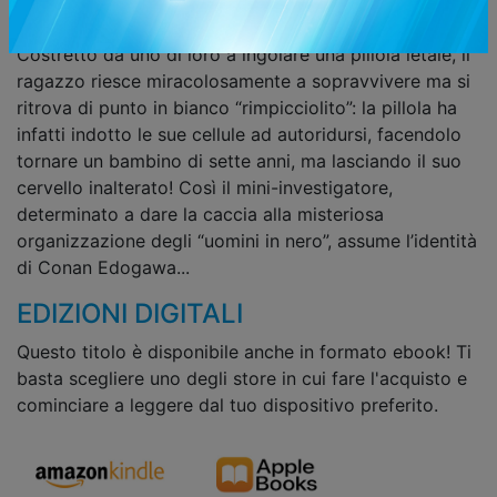
giorno in cui sorprende una banda di loschi criminali
vestiti di nero, comincia per lui una nuova era...
Costretto da uno di loro a ingoiare una pillola letale, il
ragazzo riesce miracolosamente a sopravvivere ma si
ritrova di punto in bianco “rimpicciolito”: la pillola ha
infatti indotto le sue cellule ad autoridursi, facendolo
tornare un bambino di sette anni, ma lasciando il suo
cervello inalterato! Così il mini-investigatore,
determinato a dare la caccia alla misteriosa
organizzazione degli “uomini in nero”, assume l’identità
di Conan Edogawa...
EDIZIONI DIGITALI
Questo titolo è disponibile anche in formato ebook! Ti
basta scegliere uno degli store in cui fare l'acquisto e
cominciare a leggere dal tuo dispositivo preferito.