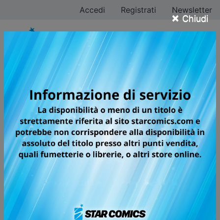
Accedi
Registrati
Newsletter
×
Chiudi
DETECTIVE CONAN
NEW EDITION
A grandissima richiesta, arriva finalmente la riedizione
completa delle avventure del più piccolo, grande
detective di tutti i tempi! Con testi riveduti e corretti,
una nuova veste grafica e volumi in formato maxi con
sovraccoperta, le indagini dell’infallibile “signorino in
giallo” ripartono da zero!
Shinichi Kudo è un giovane e talentuoso detective. Il