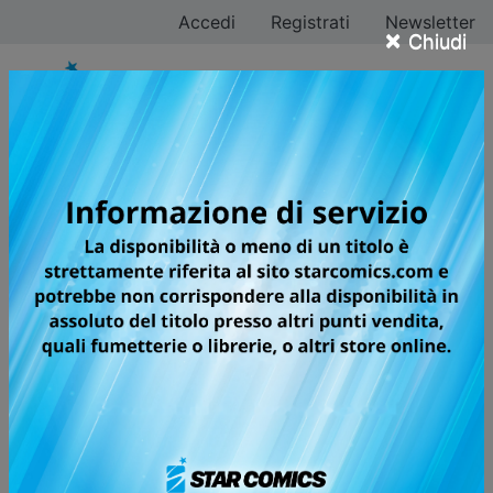
Accedi
Registrati
Newsletter
×
Chiudi
DETECTIVE CONAN
NEW EDITION
A grandissima richiesta, arriva finalmente la riedizione
completa delle avventure del più piccolo, grande
detective di tutti i tempi! Con testi riveduti e corretti,
una nuova veste grafica e volumi in formato maxi con
sovraccoperta, le indagini dell’infallibile “signorino in
giallo” ripartono da zero!
Shinichi Kudo è un giovane e talentuoso detective. Il