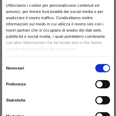
Utilizziamo i cookie per personalizzare contenuti ed
annunci, per fornire funzionalità dei social media e per
analizzare il nostro traffico. Condividiamo inoltre
informazioni sul modo in cui utilizza il nostro sito con i
DETECTIVE CONAN NEW EDITION n. 65
nostri partner che si occupano di analisi dei dati web,
pubblicità e social media, i quali potrebbero combinarle
con altre informazioni che ha fornito loro o che hanno
18/11/2025
raccolto dal suo utilizzo dei loro servizi.
€ 6,50
Selezione
Necessari
del
consenso
Preferenze
Statistiche