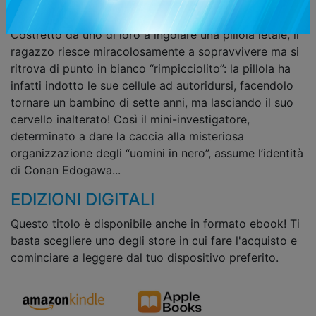
giorno in cui sorprende una banda di loschi criminali
vestiti di nero, comincia per lui una nuova era...
Costretto da uno di loro a ingoiare una pillola letale, il
ragazzo riesce miracolosamente a sopravvivere ma si
ritrova di punto in bianco “rimpicciolito”: la pillola ha
infatti indotto le sue cellule ad autoridursi, facendolo
tornare un bambino di sette anni, ma lasciando il suo
cervello inalterato! Così il mini-investigatore,
determinato a dare la caccia alla misteriosa
organizzazione degli “uomini in nero”, assume l’identità
di Conan Edogawa...
EDIZIONI DIGITALI
Questo titolo è disponibile anche in formato ebook! Ti
basta scegliere uno degli store in cui fare l'acquisto e
cominciare a leggere dal tuo dispositivo preferito.