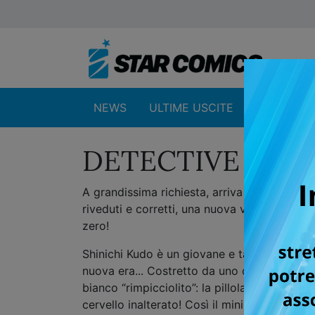
NEWS
ULTIME USCITE
SHOP
DETECTIVE CON
A grandissima richiesta, arriva finalmente la
riveduti e corretti, una nuova veste grafica 
zero!
Shinichi Kudo è un giovane e talentuoso detec
nuova era... Costretto da uno di loro a ingo
bianco “rimpicciolito”: la pillola ha infatti
cervello inalterato! Così il mini-investigato