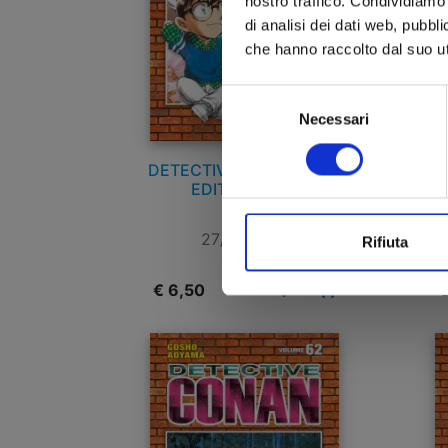
nostro traffico. Condividiamo 
di analisi dei dati web, pubbl
che hanno raccolto dal suo uti
Selezione
Necessari
del
consenso
DETECTIVE CONAN NEW
D
EDITION n. 66
27/01/2026
Rifiuta
€ 6,50
€