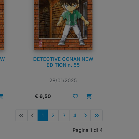
EW
DETECTIVE CONAN NEW
EDITION n. 55
28/01/2025
€ 6,50
1
2
3
4
Pagina 1 di 4