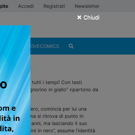
pite
Accedi
Registrati
Newsletter
×
Chiudi
MANGA
#ILOVECOMICS
 detective di tutti i tempi! Con testi
nfallibile “signorino in giallo” ripartono da
li vestiti di nero, comincia per lui una
sopravvivere ma si ritrova di punto in
ambino di sette anni, ma lasciando il suo
ne degli “uomini in nero”, assume l’identità