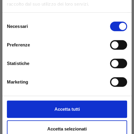
raccolto dal suo utilizzo dei loro servizi.
€ 6,50
Selezione
Necessari
del
consenso
Preferenze
Statistiche
Marketing
Accetta tutti
DEMON SLAYER – CAMPUS KIMETSU! n. 3
Accetta selezionati
02/07/2024