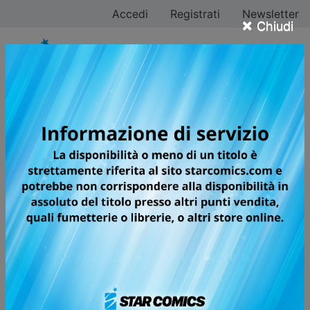
Accedi
Registrati
Newsletter
×
Chiudi
DEMON SLAYER –
CAMPUS KIMETSU!
DEMON SLAYER TORNA...TRA I
BANCHI DI SCUOLA! UNO SPIN-OFF
DIVERTENTE E IMPREVEDIBILE,
PERFETTO PER TUTTI I FAN DELLA
SERIE!
Iniziano le lezioni al campus Kimetsu! In questo spin
off di DEMON SLAYER – KIMETSU NO YAIBA gli