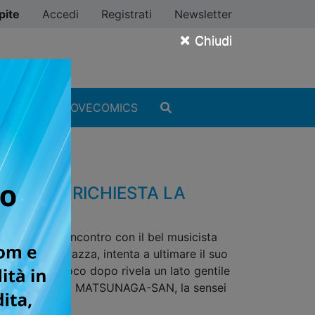
pite
Accedi
Registrati
Newsletter
×
Chiudi
MANGA
#ILOVECOMICS
GRANDE RICHIESTA LA
ime. Il primo incontro con il bel musicista
er della ragazza, intenta a ultimare il suo
taccato, ma poco dopo rivela un lato gentile
o di LIVING-ROOM MATSUNAGA-SAN, la sensei