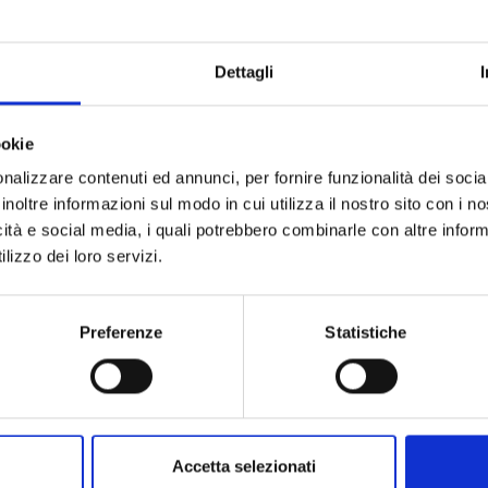
Dettagli
CHOKING ON LOVE n. 5
CHOKING ON LOVE n. 
ookie
nalizzare contenuti ed annunci, per fornire funzionalità dei socia
inoltre informazioni sul modo in cui utilizza il nostro sito con i 
14/10/2025
15/07/2025
icità e social media, i quali potrebbero combinarle con altre inform
lizzo dei loro servizi.
 6,50
€ 6,50
Preferenze
Statistiche
Accetta selezionati