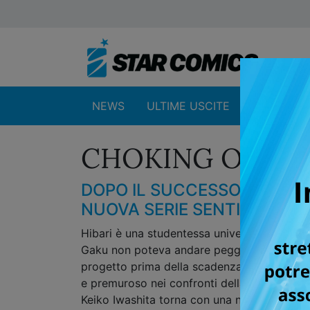
NEWS
ULTIME USCITE
SHOP
CHOKING ON LO
DOPO IL SUCCESSO DI LIV
NUOVA SERIE SENTIMENTALE
Hibari è una studentessa universitaria, appas
Gaku non poteva andare peggio! Quest'ultimo
progetto prima della scadenza, facendola an
e premuroso nei confronti della ragazza..
Keiko Iwashita torna con una nuova serie sen