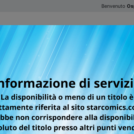
Benvenuto
Os
CATALOGO
SFOGLIA ONLINE
DIGISTAR
#ILOVE
VE
ING-ROOM MATSUNAGA-SAN, ARRIVA A 
 FIRMATA KEIKO IWASHITA!
sionata di design e si dà da fare tra studio e lavoro part-t
 finisce per versare accidentalmente dell'acqua sul comput
dare su tutte le furie! All'inizio Gaku sembra freddo e dis
. Come si evolverà il rapporto tra i due? Dopo il success
timentale, pronta a fare breccia nel cuore dei lettori!