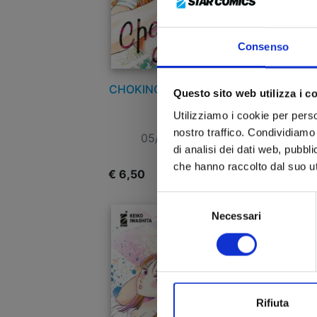
Consenso
CHOKING ON LOVE n. 6
Questo sito web utilizza i c
Utilizziamo i cookie per perso
nostro traffico. Condividiamo 
05/05/2026
di analisi dei dati web, pubbl
che hanno raccolto dal suo uti
€ 6,50
€
Selezione
Necessari
del
consenso
Rifiuta