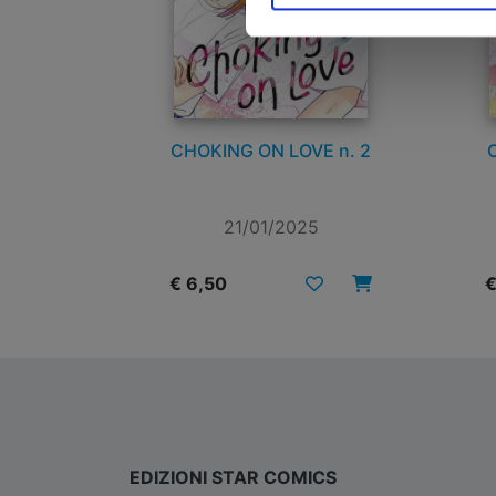
CHOKING ON LOVE n. 2
21/01/2025
€ 6,50
€
EDIZIONI STAR COMICS