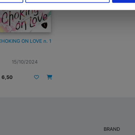
CHOKING ON LOVE n. 1
15/10/2024
 6,50
BRAND