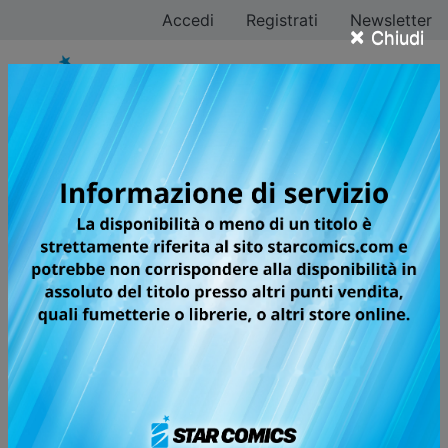
Accedi
Registrati
Newsletter
×
Chiudi
CHOKING ON LOVE
DOPO IL SUCCESSO DI LIVING-
ROOM MATSUNAGA-SAN, ARRIVA A
GRANDE RICHIESTA LA NUOVA
SERIE SENTIMENTALE FIRMATA
KEIKO IWASHITA!
Hibari è una studentessa universitaria, appassionata di
design e si dà da fare tra studio e lavoro part-time. Il
primo incontro con il bel musicista Gaku non poteva
andare peggio! Quest'ultimo finisce per versare