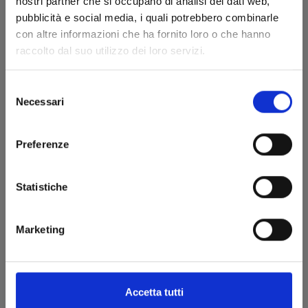
nostri partner che si occupano di analisi dei dati web,
pubblicità e social media, i quali potrebbero combinarle
CHOKING ON LOVE n. 4
con altre informazioni che ha fornito loro o che hanno
raccolto dal suo utilizzo dei loro servizi.
15/07/2025
Selezione
Necessari
€ 6,50
del
consenso
Preferenze
Statistiche
Marketing
Accetta tutti