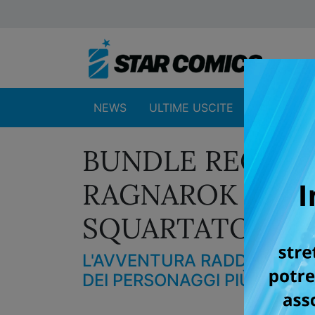
NEWS
ULTIME USCITE
SHOP
BUNDLE RECORD 
RAGNAROK – LO 
SQUARTATORE N.
L'AVVENTURA RADDOPPIA C
DEI PERSONAGGI PIÙ AMATI 