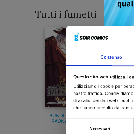
Tutti i fumetti
Consenso
Questo sito web utilizza i c
Utilizziamo i cookie per perso
nostro traffico. Condividiamo 
di analisi dei dati web, pubbl
che hanno raccolto dal suo uti
BUNDLE RECORD OF
RAGNAROK N. 19 +
Selezione
RECORD OF RAGNAROK –
Necessari
del
LO STRANO CASO DI JACK