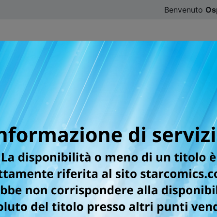
Benvenuto
Os
CATALOGO
SFOGLIA ONLINE
DIGISTAR
#ILOVE
OF RAGNAROK N. 19 +
STRANO CASO DI JACK
 1
ON QUESTO BUNDLE CHE INTRODUCE 
DELLA SERIE!