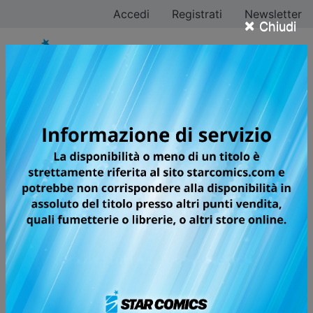
Accedi
Registrati
Newsletter
×
Chiudi
BORN TO BE ON AIR!
Dopo aver troncato con il suo ragazzo, Koda passa la
serata a ubriacarsi e finisce per sfogarsi con Mato,
direttore artistico di una stazione radiofonica. Il giorno
dopo, quando riconosce la sua voce in onda, si
precipita di corsa negli studi di Moiwayama Radio...
Tutti i fumetti