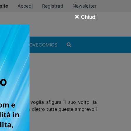
pite
Accedi
Registrati
Newsletter
×
Chiudi
MANGA
#ILOVECOMICS
UMEZZ!
un’orribile voglia sfigura il suo volto, la
alla madre, ma dietro tutte queste amorevoli