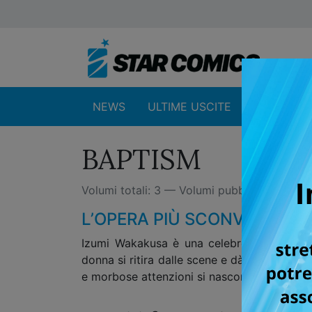
NEWS
ULTIME USCITE
SHOP
BAPTISM
Volumi totali: 3 — Volumi pubblicati: 3
L’OPERA PIÙ SCONVOLGENT
Izumi Wakakusa è una celebre e acclamata a
donna si ritira dalle scene e dà alla luce 
e morbose attenzioni si nasconde in realtà 