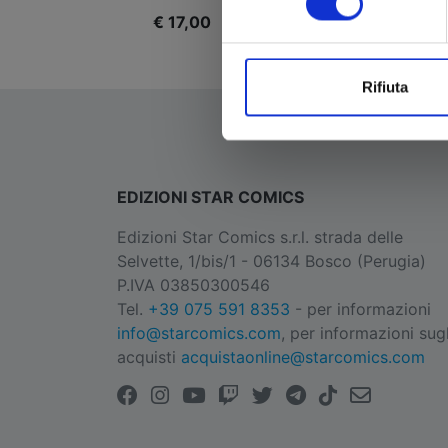
€ 17,00
€
Rifiuta
EDIZIONI STAR COMICS
Edizioni Star Comics s.r.l. strada delle
Selvette, 1/bis/1 - 06134 Bosco (Perugia)
P.IVA 03850300546
Tel.
+39 075 591 8353
- per informazioni
info@starcomics.com
, per informazioni sugl
acquisti
acquistaonline@starcomics.com