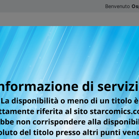
Benvenuto
Os
CATALOGO
SFOGLIA ONLINE
DIGISTAR
#ILOVE
E DEL MAESTRO DEL BRIVIDO KAZUO 
ttrice letteralmente ossessionata dalla bellezza. Quando 
una bambina, Sakura. La piccola cresce viziata e coccolata d
una maniacale ricerca di perfezione ed eterna giovinezza...