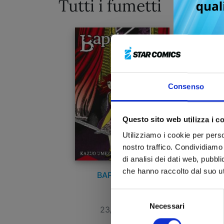
Tutti i fumetti
Consenso
Questo sito web utilizza i c
Utilizziamo i cookie per perso
nostro traffico. Condividiamo 
di analisi dei dati web, pubbl
che hanno raccolto dal suo uti
BAPTISM n. 3
Selezione
Necessari
del
23/12/2020
consenso