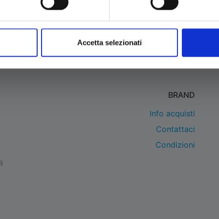
 17,00
€ 17,00
Accetta selezionati
BRAND
Info acquisti
Contattaci
Condizioni
i