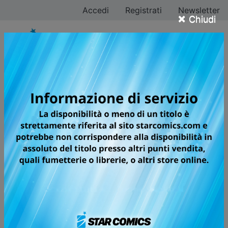
Accedi
Registrati
Newsletter
×
Chiudi
Tutti i fumetti per la
testata ZERO