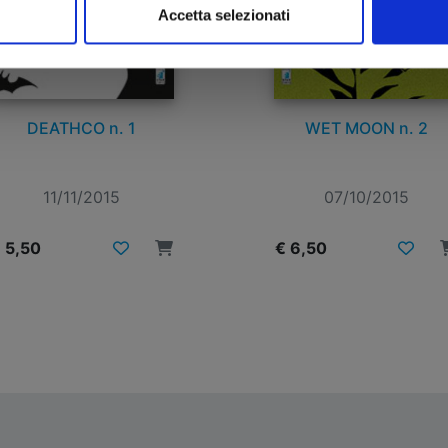
Accetta selezionati
DEATHCO n. 1
WET MOON n. 2
11/11/2015
07/10/2015
 5,50
€ 6,50