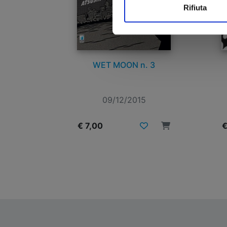
Rifiuta
WET MOON n. 3
09/12/2015
€ 7,00
€