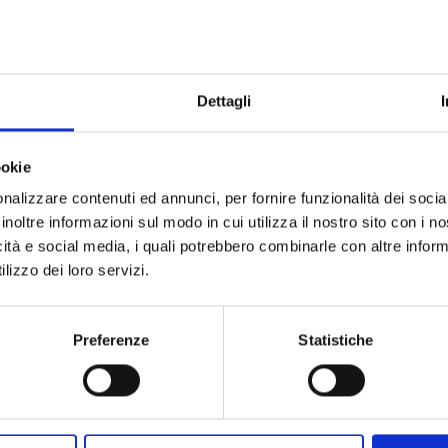
Dettagli
DEATHCO n. 4
DEATHCO n. 3
ookie
08/02/2017
11/05/2016
nalizzare contenuti ed annunci, per fornire funzionalità dei socia
inoltre informazioni sul modo in cui utilizza il nostro sito con i 
 5,50
€ 5,50
icità e social media, i quali potrebbero combinarle con altre inform
lizzo dei loro servizi.
Preferenze
Statistiche