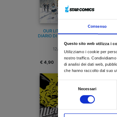
Consenso
OUR LITTLE SISTER -
DIARIO DI KAMAKURA n. 1
Questo sito web utilizza i c
12/04/2017
Utilizziamo i cookie per perso
nostro traffico. Condividiamo 
€ 4,90
€
di analisi dei dati web, pubbl
che hanno raccolto dal suo uti
Selezione
Necessari
del
consenso