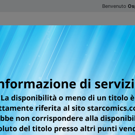
Benvenuto
Os
CATALOGO
SFOGLIA ONLINE
DIGISTAR
#ILOVE
er la testata WONDER