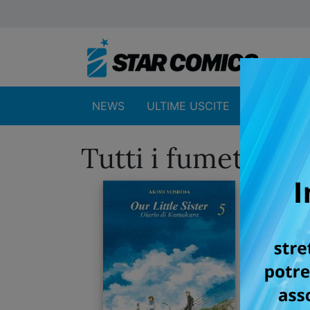
NEWS
ULTIME USCITE
SHOP
Tutti i fumetti p