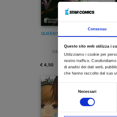
Consenso
QUEEN'S QUALITY n. 5
Questo sito web utilizza i c
04/09/2019
Utilizziamo i cookie per perso
nostro traffico. Condividiamo 
€ 4,50
€
di analisi dei dati web, pubbl
che hanno raccolto dal suo uti
Selezione
Necessari
del
consenso