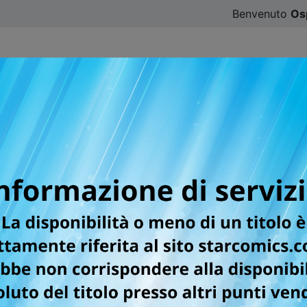
Benvenuto
Os
CATALOGO
SFOGLIA ONLINE
DIGISTAR
#ILOVE
r la testata UP