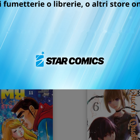
MY LOVE STORY!! n. 13
QUEEN'S QUALITY n. 
05/08/2020
04/03/2020
 4,50
€ 4,50