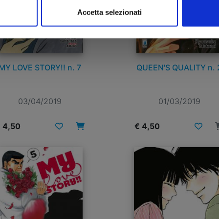
Accetta selezionati
MY LOVE STORY!! n. 7
QUEEN'S QUALITY n. 
03/04/2019
01/03/2019
 4,50
€ 4,50