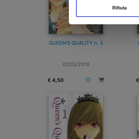
Rifiuta
QUEEN'S QUALITY n. 3
01/05/2019
€ 4,50
€