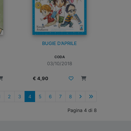
BUGIE D’APRILE
CODA
03/10/2018
€ 4,90
1
2
3
4
5
6
7
8
Pagina 4 di 8