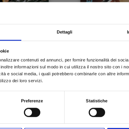
Dettagli
MY LOVE STORY!! n. 9
QUEEN'S QUALITY n. 
ookie
01/08/2019
03/07/2019
nalizzare contenuti ed annunci, per fornire funzionalità dei socia
inoltre informazioni sul modo in cui utilizza il nostro sito con i 
 4,50
€ 4,50
icità e social media, i quali potrebbero combinarle con altre inform
lizzo dei loro servizi.
Preferenze
Statistiche