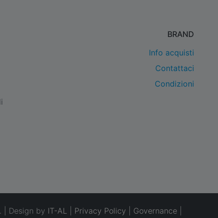
BRAND
Info acquisti
Contattaci
Condizioni
i
. | Design by
IT-AL
|
Privacy Policy
|
Governance
|