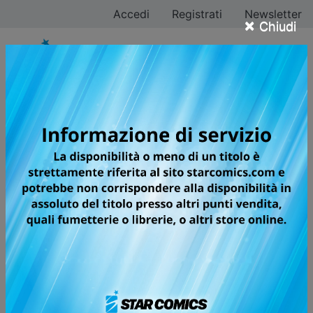
Accedi
Registrati
Newsletter
×
Chiudi
Tutti i fumetti per la
testata TECHNO