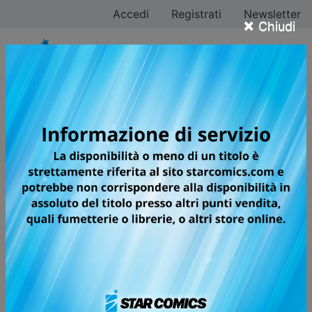
Accedi
Registrati
Newsletter
×
Chiudi
Tutti i fumetti per la
testata TARGET