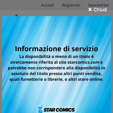
Accedi
Registrati
Newsletter
×
Chiudi
Tutti i fumetti per la
testata SUPER
DRAGON BALL
HEROES - MISSIONE
NELL’OSCURO
MONDO