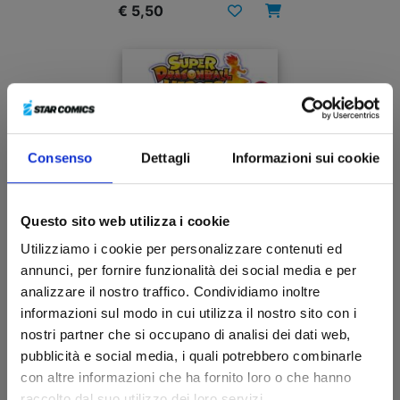
€ 5,50
Consenso
Dettagli
Informazioni sui cookie
Questo sito web utilizza i cookie
Utilizziamo i cookie per personalizzare contenuti ed
annunci, per fornire funzionalità dei social media e per
analizzare il nostro traffico. Condividiamo inoltre
SUPER DRAGON BALL HEROES - MISSIONE
informazioni sul modo in cui utilizza il nostro sito con i
NELL’OSCURO MONDO DEMONIACO n. 2
nostri partner che si occupano di analisi dei dati web,
pubblicità e social media, i quali potrebbero combinarle
23/06/2021
con altre informazioni che ha fornito loro o che hanno
raccolto dal suo utilizzo dei loro servizi.