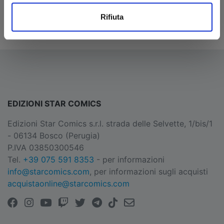
€ 5,90
Rifiuta
EDIZIONI STAR COMICS
Edizioni Star Comics s.r.l. strada delle Selvette, 1/bis/1
- 06134 Bosco (Perugia)
P.IVA 03850300546
Tel.
+39 075 591 8353
- per informazioni
info@starcomics.com
, per informazioni sugli acquisti
acquistaonline@starcomics.com