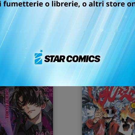
TOKYO ALIENS n. 12
MANGA BOMBER NE
EDITION n. 6
01/09/2026
25/08/2026
 6,90
€ 9,90