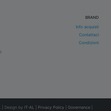
BRAND
Info acquisti
Contattaci
Condizioni
i
. | Design by
IT-AL
|
Privacy Policy
|
Governance
|