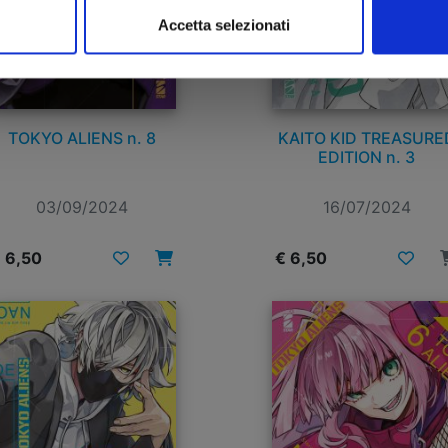
Accetta selezionati
TOKYO ALIENS n. 8
KAITO KID TREASURE
EDITION n. 3
03/09/2024
16/07/2024
 6,50
€ 6,50