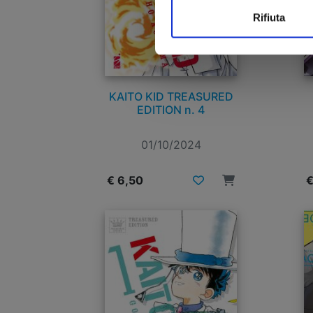
Rifiuta
KAITO KID TREASURED
EDITION n. 4
01/10/2024
€ 6,50
€