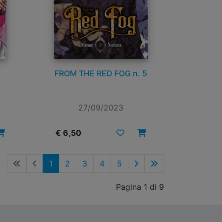
FROM THE RED FOG n. 5
27/09/2023
€ 6,50
1
2
3
4
5
Pagina 1 di 9