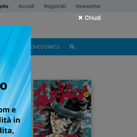
pite
Accedi
Registrati
Newsletter
×
Chiudi
MANGA
#ILOVECOMICS
KAPPA