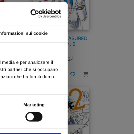
Informazioni sui cookie
KAITO KID TREASURED
EDITION n. 5
26/11/2024
l media e per analizzare il
nostri partner che si occupano
€ 6,50
azioni che ha fornito loro o
Marketing