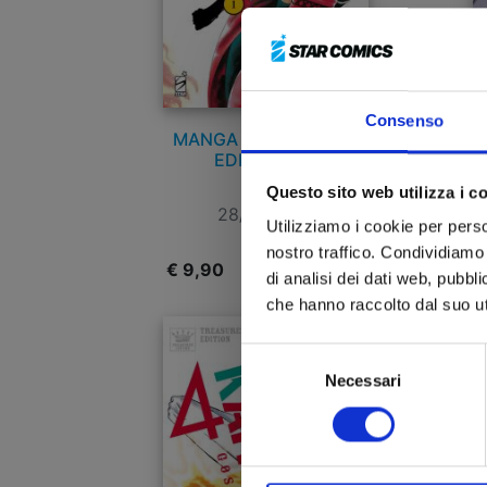
Consenso
MANGA BOMBER NEW
EDITION n. 1
Questo sito web utilizza i c
28/10/2025
Utilizziamo i cookie per perso
nostro traffico. Condividiamo 
€ 9,90
€
di analisi dei dati web, pubbl
che hanno raccolto dal suo uti
Selezione
Necessari
del
consenso