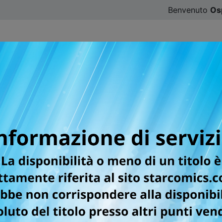
Benvenuto
Os
CATALOGO
SFOGLIA ONLINE
DIGISTAR
#ILOVE
er la testata STORIE DI 