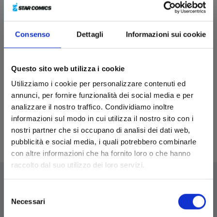
Consenso
Dettagli
Informazioni sui cookie
Questo sito web utilizza i cookie
MARRIAGETOXIN n. 1
Utilizziamo i cookie per personalizzare contenuti ed
TOXIC EDITION
annunci, per fornire funzionalità dei social media e per
19/03/2024
analizzare il nostro traffico. Condividiamo inoltre
informazioni sul modo in cui utilizza il nostro sito con i
€ 12,90
nostri partner che si occupano di analisi dei dati web,
pubblicità e social media, i quali potrebbero combinarle
con altre informazioni che ha fornito loro o che hanno
raccolto dal suo utilizzo dei loro servizi.
Selezione
Necessari
del
EDIZIONI STAR COMICS
consenso