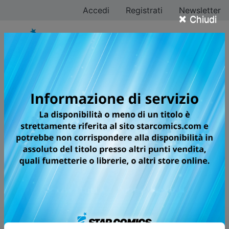
Accedi
Registrati
Newsletter
×
Chiudi
Tutti i fumetti per la
testata STARDUST
VARIANT