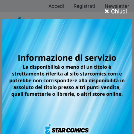
Accedi
Registrati
Newsletter
×
Chiudi
Tutti i fumetti per la
testata SENZA
TESTATA