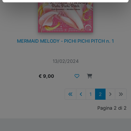
MERMAID MELODY - PICHI PICHI PITCH n. 1
13/02/2024
€ 9,00
1
2
Pagina 2 di 2