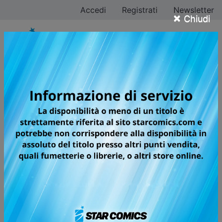
Accedi
Registrati
Newsletter
×
Chiudi
Tutti i fumetti per la
testata OSHARE