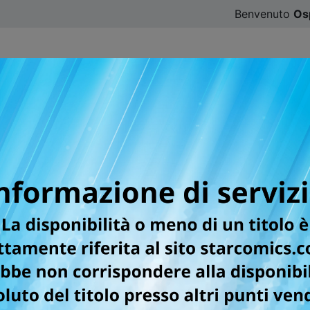
Benvenuto
Os
CATALOGO
SFOGLIA ONLINE
DIGISTAR
#ILOVE
r la testata MITICO