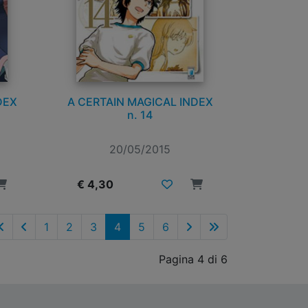
DEX
A CERTAIN MAGICAL INDEX
n. 14
20/05/2015
€ 4,30
1
2
3
4
5
6
Pagina 4 di 6