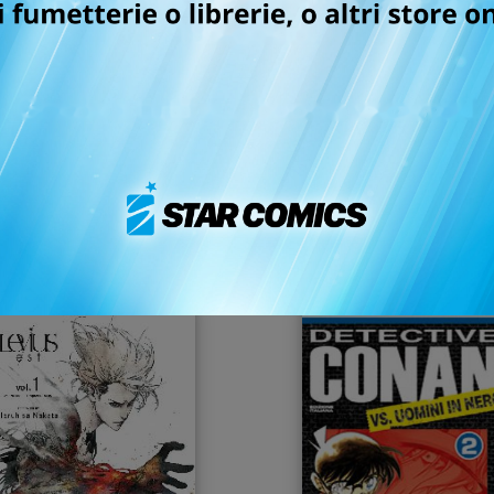
ILDREN OF THE WHALES
CHILDREN OF THE WHA
n. 2
n. 1
22/11/2017
25/10/2017
 5,90
€ 5,90