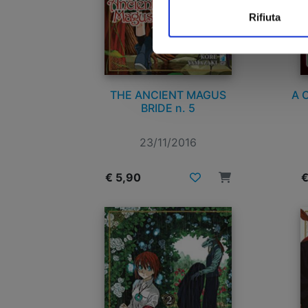
Rifiuta
THE ANCIENT MAGUS
A 
BRIDE n. 5
23/11/2016
€ 5,90
€