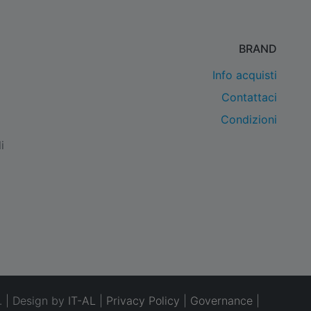
BRAND
Info acquisti
Contattaci
Condizioni
i
. | Design by
IT-AL
|
Privacy Policy
|
Governance
|