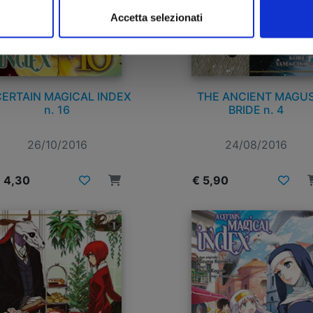
Accetta selezionati
CERTAIN MAGICAL INDEX
THE ANCIENT MAGU
n. 16
BRIDE n. 4
26/10/2016
24/08/2016
 4,30
€ 5,90