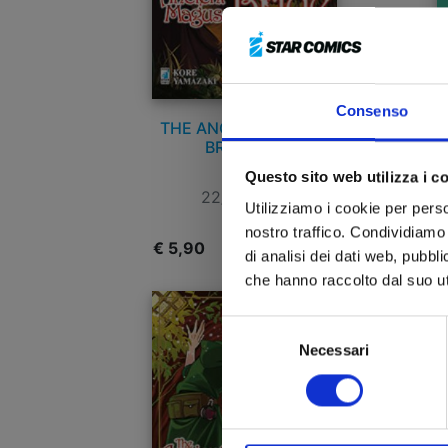
Consenso
THE ANCIENT MAGUS
BRIDE n. 6
Questo sito web utilizza i c
22/03/2017
Utilizziamo i cookie per perso
nostro traffico. Condividiamo 
€ 5,90
€
di analisi dei dati web, pubbl
che hanno raccolto dal suo uti
Selezione
Necessari
del
consenso