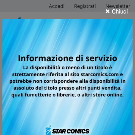
Accedi
Registrati
Newsletter
×
Chiudi
Tutti i fumetti per la
testata MITICO