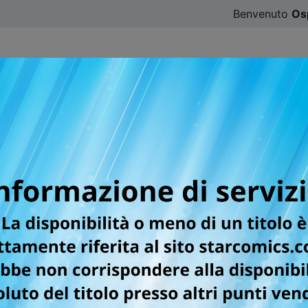
Benvenuto
Os
CATALOGO
SFOGLIA ONLINE
DIGISTAR
#ILOVE
r la testata MITICO