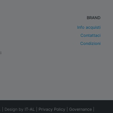
BRAND
Info acquisti
Contattaci
Condizioni
i
. | Design by
IT-AL
|
Privacy Policy
|
Governance
|