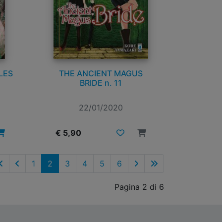
LES
THE ANCIENT MAGUS
BRIDE n. 11
22/01/2020
€ 5,90
1
2
3
4
5
6
Pagina 2 di 6