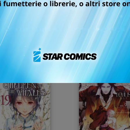
THE ANCIENT MAGUS
DETECTIVE CONAN – W
BRIDE n. 16
POLICE STORY n. 1
15/06/2022
18/05/2022
 5,90
€ 5,50