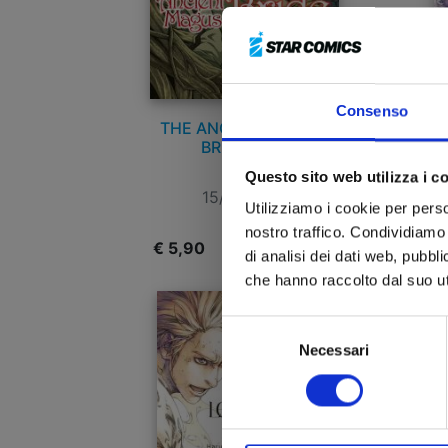
Consenso
THE ANCIENT MAGUS
BRIDE n. 14
Questo sito web utilizza i c
15/09/2021
Utilizziamo i cookie per perso
nostro traffico. Condividiamo 
€ 5,90
€
di analisi dei dati web, pubbl
che hanno raccolto dal suo uti
Selezione
Necessari
del
consenso