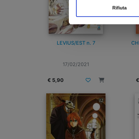
Rifiuta
LEVIUS/EST n. 7
CH
17/02/2021
€ 5,90
€