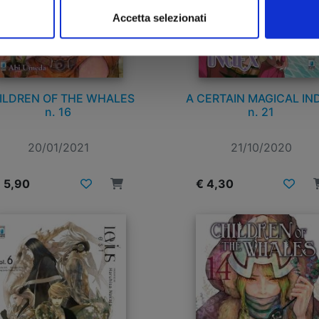
Accetta selezionati
ILDREN OF THE WHALES
A CERTAIN MAGICAL IN
n. 16
n. 21
20/01/2021
21/10/2020
 5,90
€ 4,30