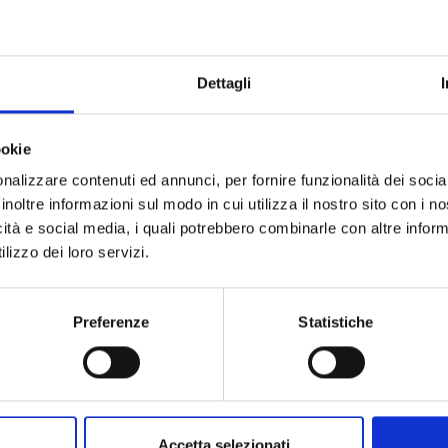
Dettagli
REAL ACCOUNT n. 7
REAL ACCOUNT n. 6
ookie
nalizzare contenuti ed annunci, per fornire funzionalità dei socia
11/10/2017
13/09/2017
inoltre informazioni sul modo in cui utilizza il nostro sito con i 
icità e social media, i quali potrebbero combinarle con altre inform
 4,30
€ 4,30
lizzo dei loro servizi.
Preferenze
Statistiche
Accetta selezionati