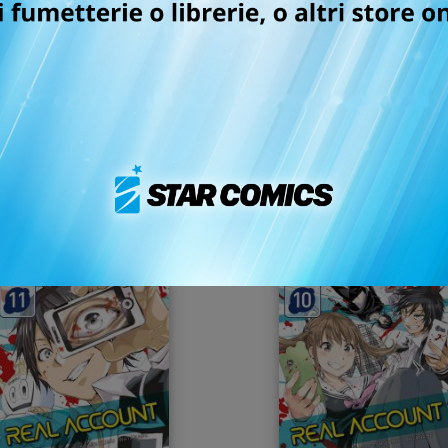
VIGILANTE - MY HERO
REAL ACCOUNT n. 1
CADEMIA ILLEGALS n. 1
12/12/2018
12/09/2018
 5,20
€ 4,30