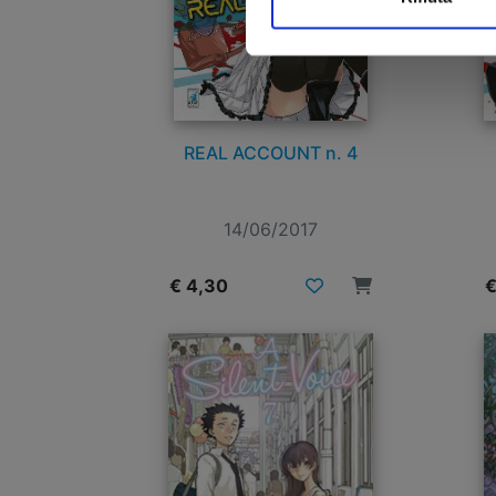
REAL ACCOUNT n. 4
14/06/2017
€ 4,30
€