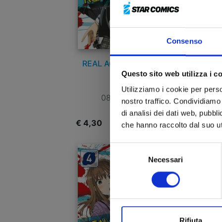
Consenso
REAL ACCOUNT n. 8
Questo sito web utilizza i c
Utilizziamo i cookie per perso
08/11/2017
nostro traffico. Condividiamo 
di analisi dei dati web, pubbl
€ 4,30
€
che hanno raccolto dal suo uti
Selezione
Necessari
del
consenso
Rifiuta