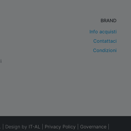
BRAND
Info acquisti
Contattaci
Condizioni
i
. | Design by
IT-AL
|
Privacy Policy
|
Governance
|