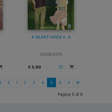
A SILENT VOICE n. 4
09/09/2015
€ 5,90
1
2
3
4
5
6
Pagina 5 di 6