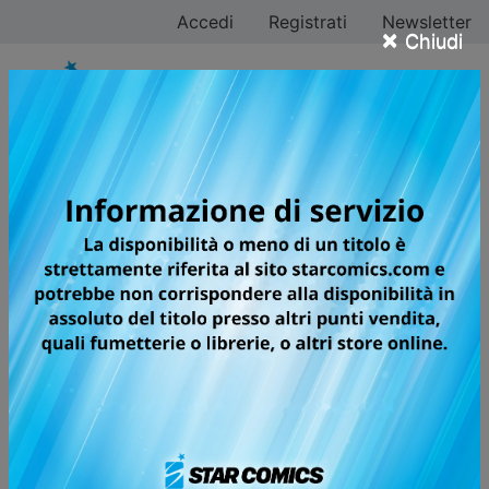
Accedi
Registrati
Newsletter
×
Chiudi
Tutti i fumetti per la
testata GUNDAM
UNIVERSE