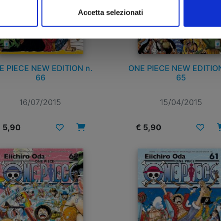
Accetta selezionati
E PIECE NEW EDITION n.
ONE PIECE NEW EDITION
66
65
16/07/2015
15/04/2015
 5,90
€ 5,90