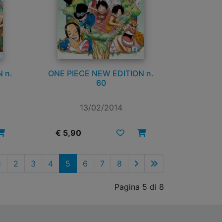
 n.
ONE PIECE NEW EDITION n.
60
13/02/2014
€ 5,90
1
2
3
4
5
6
7
8
Pagina 5 di 8