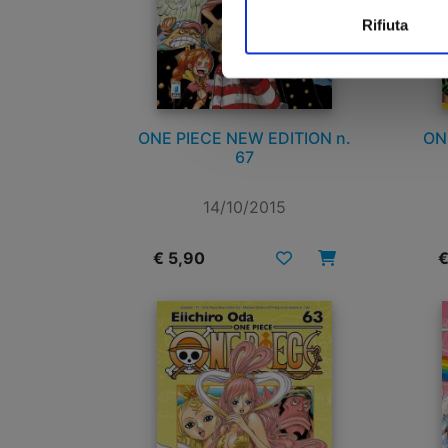
Rifiuta
ONE PIECE NEW EDITION n.
ON
67
14/10/2015
€ 5,90
€