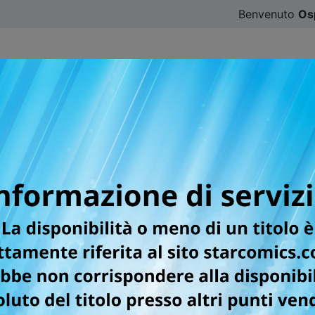
Benvenuto
Os
CATALOGO
SFOGLIA ONLINE
DIGISTAR
#ILOVE
er la testata GREATEST