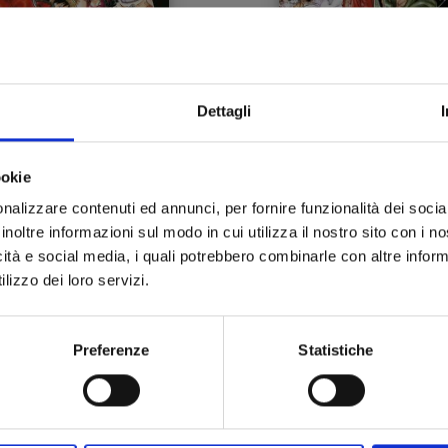
Dettagli
E PIECE NEW EDITION n.
ONE PIECE NEW EDITION
70
69
ookie
20/07/2016
13/04/2016
nalizzare contenuti ed annunci, per fornire funzionalità dei socia
inoltre informazioni sul modo in cui utilizza il nostro sito con i 
 5,90
€ 5,20
icità e social media, i quali potrebbero combinarle con altre inform
lizzo dei loro servizi.
Preferenze
Statistiche