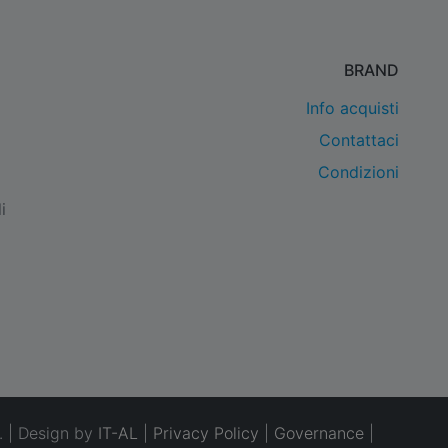
BRAND
Info acquisti
Contattaci
Condizioni
i
. | Design by
IT-AL
|
Privacy Policy
|
Governance
|