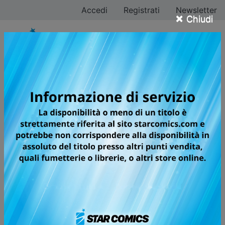
Accedi
Registrati
Newsletter
×
Chiudi
Tutti i fumetti per la
testata GREATEST