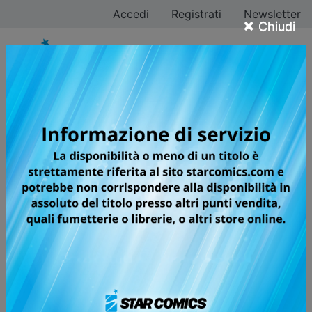
Accedi
Registrati
Newsletter
×
Chiudi
Tutti i fumetti per la
testata GREATEST