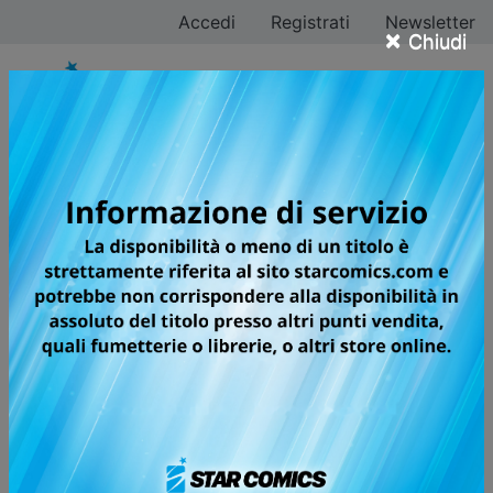
Accedi
Registrati
Newsletter
×
Chiudi
Tutti i fumetti per la
testata GHOST