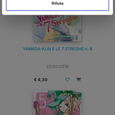
Rifiuta
YAMADA-KUN E LE 7 STREGHE n. 6
22/01/2015
€ 4,30