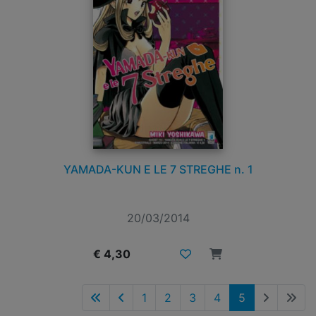
YAMADA-KUN E LE 7 STREGHE n. 1
20/03/2014
€ 4,30
1
2
3
4
5