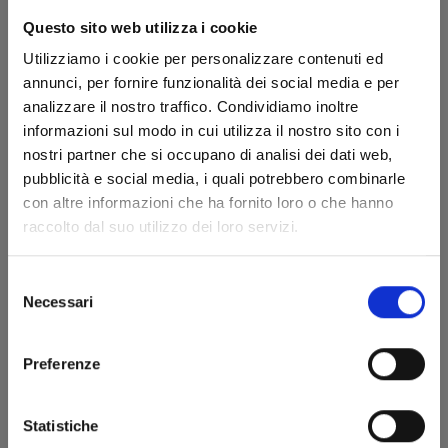
Questo sito web utilizza i cookie
Utilizziamo i cookie per personalizzare contenuti ed
annunci, per fornire funzionalità dei social media e per
analizzare il nostro traffico. Condividiamo inoltre
informazioni sul modo in cui utilizza il nostro sito con i
nostri partner che si occupano di analisi dei dati web,
pubblicità e social media, i quali potrebbero combinarle
I CAVALIERI DELLO ZODIACO - SAINT SEIYA: TIME
con altre informazioni che ha fornito loro o che hanno
ODYSSEY n. 3
raccolto dal suo utilizzo dei loro servizi.
05/05/2026
Selezione
Necessari
del
€ 14,90
consenso
Preferenze
Statistiche