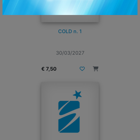
COLD n. 1
30/03/2027
€ 7,50