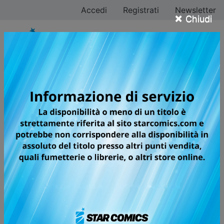
Accedi
Registrati
Newsletter
×
Chiudi
Tutti i fumetti per la
testata EURO