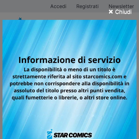
Accedi
Registrati
Newsletter
×
Chiudi
Tutti i fumetti per la
testata DERE