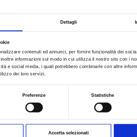
Dettagli
SUPER DRAGON BALL
DRAGON BALL SD n. 
ookie
HEROES - ULTRA GOD
MISSION!!!! n. 4
nalizzare contenuti ed annunci, per fornire funzionalità dei socia
inoltre informazioni sul modo in cui utilizza il nostro sito con i 
21/10/2025
14/10/2025
icità e social media, i quali potrebbero combinarle con altre inform
lizzo dei loro servizi.
 5,50
€ 7,90
Preferenze
Statistiche
Accetta selezionati