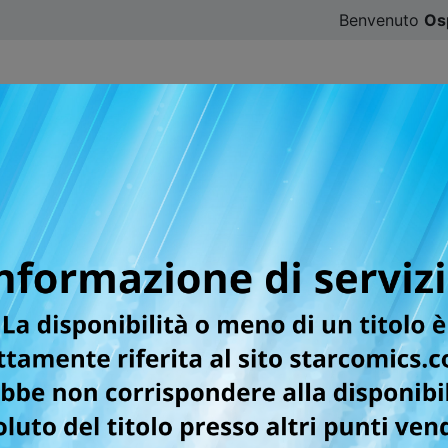
Benvenuto
Os
CATALOGO
SFOGLIA ONLINE
DIGISTAR
#ILOVE
er la testata DB UNIVERS