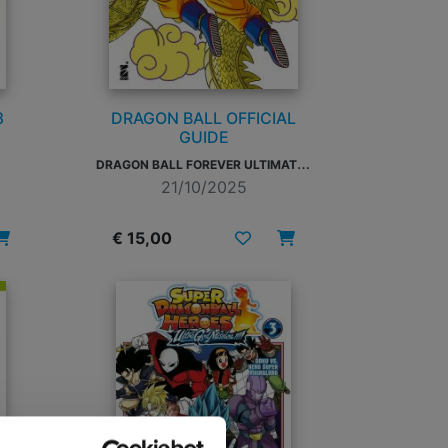
8
DRAGON BALL OFFICIAL
GUIDE
D
RAGON BALL FOREVER ULTIMATE EDITION
21/10/2025
€ 15,00