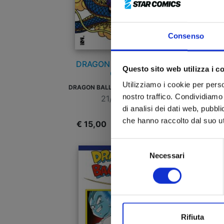
Consenso
DRAGON BALL OFFICIAL
Questo sito web utilizza i c
GUIDE
Utilizziamo i cookie per perso
D
RAGON BALL LANDMARK ULTIMATE EDITION
nostro traffico. Condividiamo 
21/10/2025
di analisi dei dati web, pubbl
che hanno raccolto dal suo uti
€ 15,00
€
Selezione
Necessari
del
consenso
Rifiuta