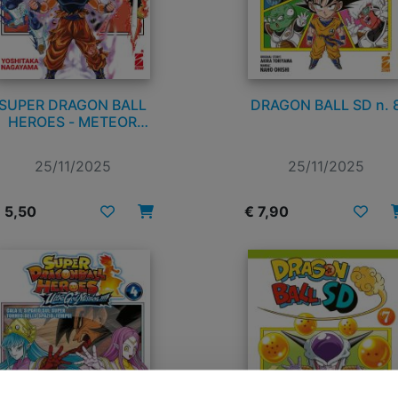
SUPER DRAGON BALL
DRAGON BALL SD n. 
HEROES - METEOR
MISSION! n. 1
25/11/2025
25/11/2025
 5,50
€ 7,90