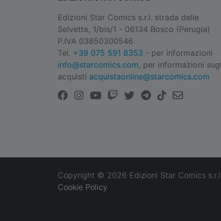
Edizioni Star Comics s.r.l. strada delle
Selvette, 1/bis/1 - 06134 Bosco (Perugia)
P.IVA 03850300546
Tel.
+39 075 591 8353
- per informazioni
info@starcomics.com
, per informazioni sugl
acquisti
acquistaonline@starcomics.com
Copyright © 2026 Edizioni Star Comics s.r.l
Cookie Policy