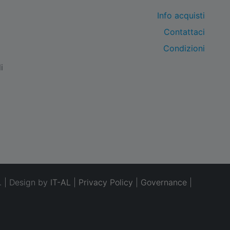
Info acquisti
Contattaci
Condizioni
i
. | Design by
IT-AL
|
Privacy Policy
|
Governance
|