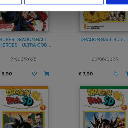
SUPER DRAGON BALL
DRAGON BALL SD n. 
HEROES - ULTRA GOD
MISSION!!!! n. 2
24/06/2025
03/06/2025
 5,90
€ 7,90