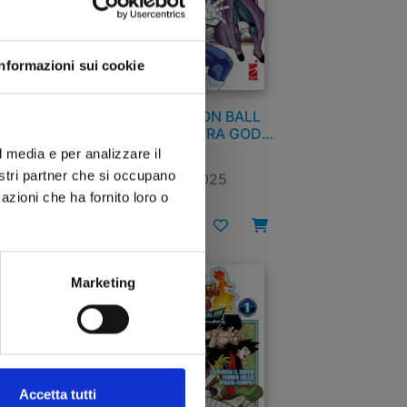
Informazioni sui cookie
7
SUPER DRAGON BALL
HEROES - ULTRA GOD
MISSION!!!! n. 3
l media e per analizzare il
nostri partner che si occupano
26/08/2025
azioni che ha fornito loro o
€ 5,50
Marketing
Accetta tutti