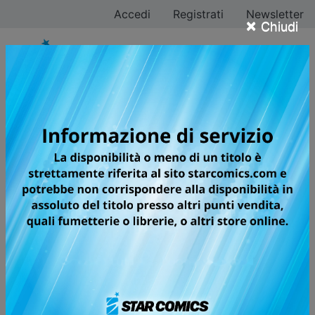
Accedi
Registrati
Newsletter
×
Chiudi
Tutti i fumetti per la
testata DB UNIVERSE